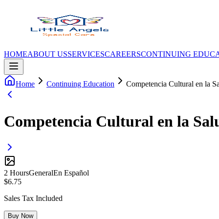
HOME
ABOUT US
SERVICES
CAREERS
CONTINUING EDUC
Home
Continuing Education
Competencia Cultural en la Sa
Competencia Cultural en la Sal
2
Hour
s
General
En Español
$
6.75
Sales Tax Included
Buy Now