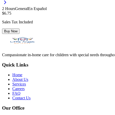
2
Hour
s
General
En Español
$
6.75
Sales Tax Included
Buy Now
Compassionate in-home care for children with special needs througho
Quick Links
Home
About Us
Services
Careers
FAQ
Contact Us
Our Office