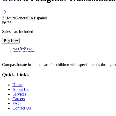
2
Hour
s
General
En Español
$
6.75
Sales Tax Included
Buy Now
Compassionate in-home care for children with special needs througho
Quick Links
Home
About Us
Services
Careers
FAQ
Contact Us