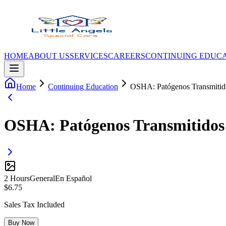
HOME
ABOUT US
SERVICES
CAREERS
CONTINUING EDUC
Home
Continuing Education
OSHA: Patógenos Transmitido
OSHA: Patógenos Transmitidos 
2
Hour
s
General
En Español
$
6.75
Sales Tax Included
Buy Now